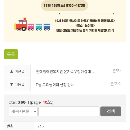
목록
관*자
▲ 이전글
진해장애인복지관 온가족무장애길애 행사 열어 <보도자료>
관*자2
▼ 다음글
11월 토요놀이터 신청 안내
Total :
368
개 (page :
10
/25)
검색
233