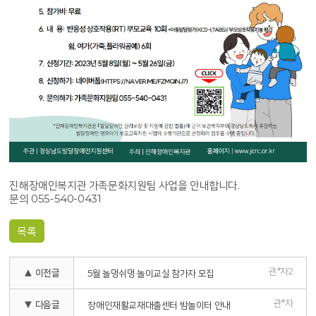
진해장애인복지관 가족문화지원팀 사업을 안내합니다.
문의 055-540-0431
목록
관*자2
▲ 이전글
5월 놀멍쉬멍 놀이교실 참가자 모집
관*자
▼ 다음글
장애인재활교재대출센터 밤놀이터 안내