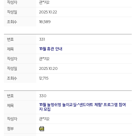
관*자2
2025.10.22
18,589
331
11월 휴관 안내
관*자2
2025.10.20
12,715
330
11월 놀멍쉬멍 놀이교실-'샌드아트 체험' 프로그램 참여
자 모집
관*자2