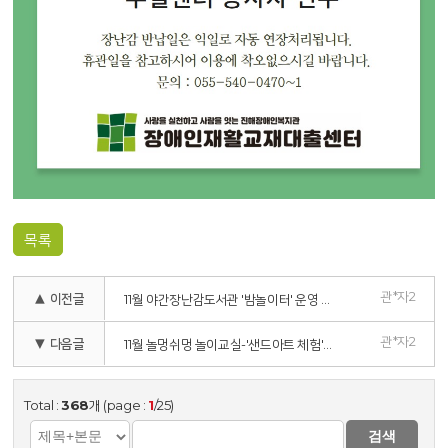
목록
관*자2
▲ 이전글
11월 야간장난감도서관 '밤놀이터' 운영 안내
관*자2
▼ 다음글
11월 놀멍쉬멍 놀이교실-'샌드아트 체험' 프로그램 참여자 모집
Total :
368
개 (page :
1
/25)
검색