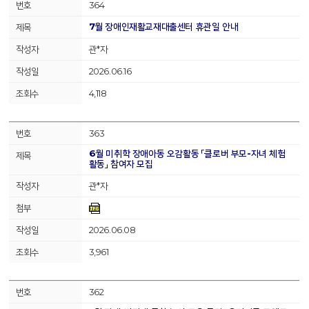
364
7월 장애인재활교재대출센터 휴관일 안내
관*자
2026.06.16
4,118
363
6월 미취학 장애아동 오감활동 「클로버 부모-자녀 체험
활동」 참여자 모집
관*자
2026.06.08
3,961
362