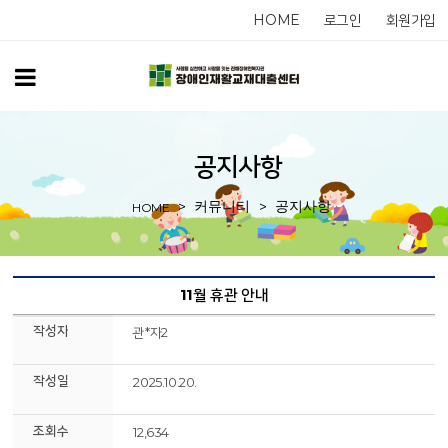
HOME
로그인
회원가입
공지사항
커뮤니티
공지사항
HOME
11월 휴관 안내
작성자
관*자2
작성일
2025.10.20.
조회수
12,634