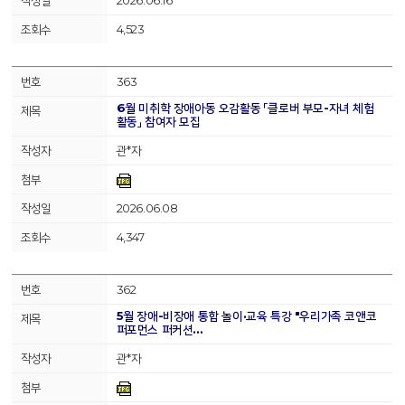
2026.06.16
4,523
363
6월 미취학 장애아동 오감활동 「클로버 부모-자녀 체험
활동」 참여자 모집
관*자
2026.06.08
4,347
362
5월 장애-비장애 통합 놀이·교육 특강 "우리가족 코앤코
퍼포먼스 퍼커션…
관*자