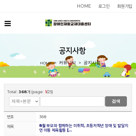
HOME
로그인
회원가입
공지사항
커뮤니티
공지사항
HOME
Total :
368
개 (page :
1
/25)
검색
368
8월 부모와 함께하는 미취학, 초등저학년 장애 및 발달지
연 아동 체육활동 […