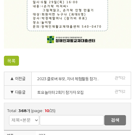
목록
관*자2
▲ 이전글
2023 클로버 부모, 자녀 체험활동 참가자 모집
관*자2
▼ 다음글
토요놀이터 2회기 참가자 모집
Total :
368
개 (page :
10
/25)
검색