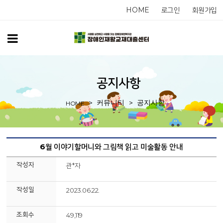
HOME
로그인
회원가입
공지사항
커뮤니티
공지사항
HOME
6월 이야기할머니와 그림책 읽고 미술활동 안내
작성자
관*자
작성일
2023.06.22.
조회수
49,119