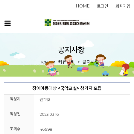
HOME
로그인
회원가입
공지사항
커뮤니티
공지사항
HOME
장애아동대상 <국악교실> 참가자 모집
작성자
관*자2
작성일
2023.03.16.
조회수
46,998