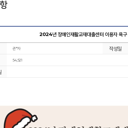
항
2024년 장애인재활교재대출센터 이용자 욕구 
작성일
관*자
54,521
일