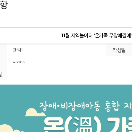
항
11월 지역놀이터 '온가족 무장애길애
작성일
관*자2
46,763
일