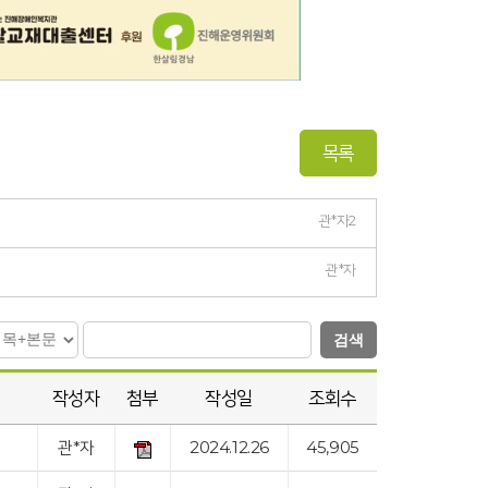
목록
관*자2
관*자
검색
작성자
첨부
작성일
조회수
관*자
2024.12.26
45,905