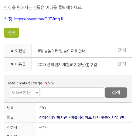
신청을 원하시는 분들은 아래를 클릭해주세요.
신청:
https://naver.me/GJFJmg1l
목록
관*자
▲ 이전글
11월 밤놀이터 및 놀이교육 안내
관*자
▼ 다음글
2023년 하반기 재활교구(장난감) 구입 욕구조사
Total :
368
개 (page :
7
/25)
검색
278
진해장애인복지관 <미술심리치료 다시 행복> 사업 안내
관*자