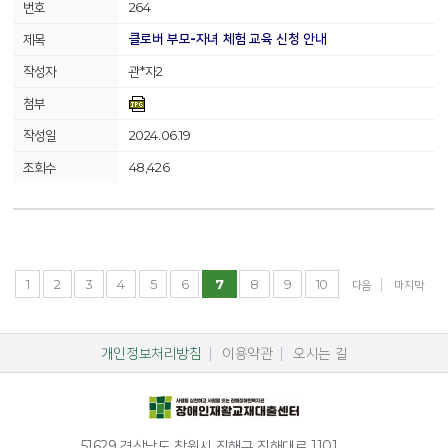
264
클로버 부모-자녀 체험 교육 신청 안내
관*자2
2024.06.19
48,426
1
2
3
4
5
6
7
8
9
10
다음
마지막
개인정보처리방침
이용약관
오시는 길
51629 경상남도 창원시 진해구 진해대로 1101