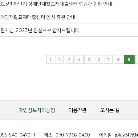
023년 하반기 장애인재활교재대출센터 후원자 현황 안내
애인재활교재대출센터 임시 휴관 안내
원자님, 2023년 진심으로 감사드립니다.
1
2
3
4
5
6
7
8
9
개인정보처리방침
이용약관
오시는 길
 055-540-0470~1
팩스 : 070-7966-0460
이메일 : jplay317@