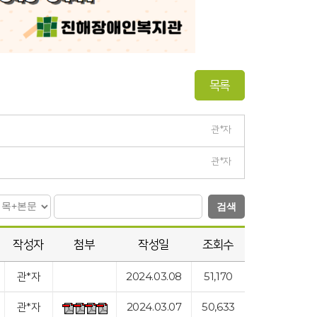
목록
관*자
관*자
검색
작성자
첨부
작성일
조회수
관*자
2024.03.08
51,170
관*자
2024.03.07
50,633