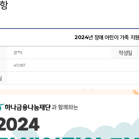
항
2024년 장애 어린이 가족 지
작성일
관*자
47,067
일