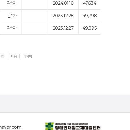
관*자
2024.01.18
47,634
관*자
2023.12.28
49,798
관*자
2023.12.27
49,895
10
다음
마지막
naver.com