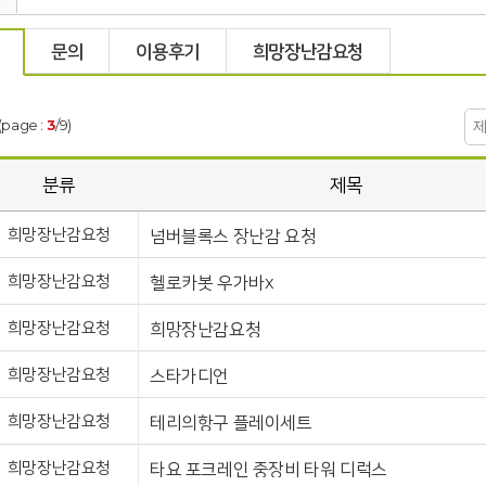
문의
이용후기
희망장난감요청
(page :
3
/9)
분류
제목
희망장난감요청
넘버블록스 장난감 요청
희망장난감요청
헬로카봇 우가바x
희망장난감요청
희망장난감요청
희망장난감요청
스타가디언
희망장난감요청
테리의항구 플레이세트
희망장난감요청
타요 포크레인 중장비 타워 디럭스