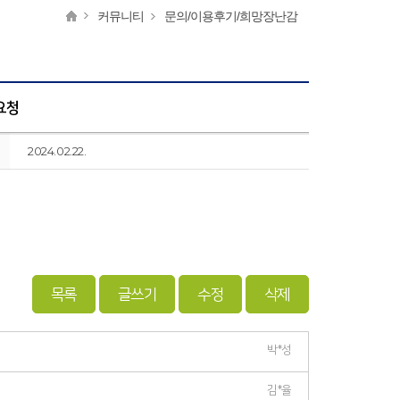
커뮤니티
문의/이용후기/희망장난감
요청
2024.02.22.
목록
글쓰기
수정
삭제
박*성
김*율