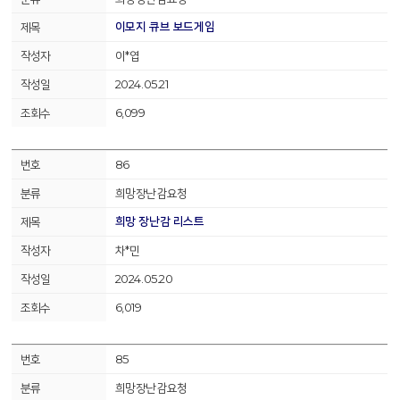
이모지 큐브 보드게임
이*엽
2024.05.21
6,099
86
희망장난감요청
희망 장난감 리스트
차*민
2024.05.20
6,019
85
희망장난감요청