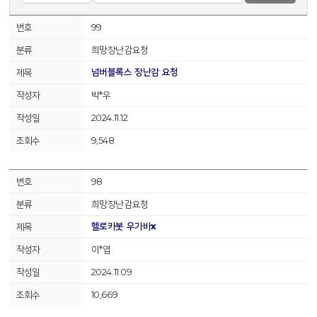
99
희망장난감요청
넘버블록스 장난감 요청
박*우
2024.11.12
9,548
98
희망장난감요청
헬로카봇 우가바x
이*엽
2024.11.09
10,669