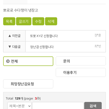
뽀로로 수다쟁이 냉장고
목록
글쓰기
수정
삭제
권*훈
▲ 이전글
또봇 XYZ 신청합니다
최*빈
▼ 다음글
장난감 신청합니다.
문의
전체
이용후기
희망장난감요청
Total :
129
개 (page :
3
/9)
검색