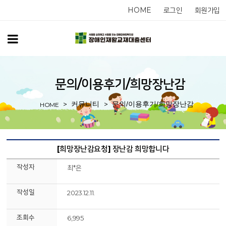
HOME
로그인
회원가입
문의/이용후기/희망장난감
커뮤니티
문의/이용후기/희망장난감
HOME
[희망장난감요청] 장난감 희망합니다
작성자
최*은
작성일
2023.12.11.
조회수
6,995