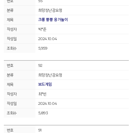
93
희망장난감요청
크롱 뿡뿡 응가놀이
박*준
2024.10.04
5,959
92
희망장난감요청
보드게임
최*빈
2024.10.04
5,893
91