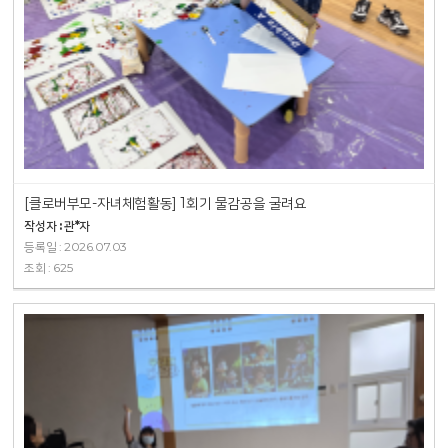
[클로버부모-자녀체험활동] 1회기 물감공을 굴려요
작성자 : 관*자
등록일 : 2026.07.03
조회 : 625