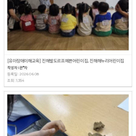
[유아장애이해교육] 진해발도르프예쁜어린이집, 진해해누리어린이집
작성자 : 관*자
등록일 : 2026.06.08
조회 : 1,354