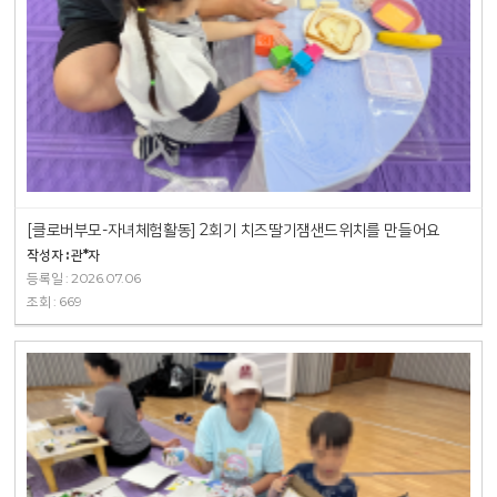
[클로버부모-자녀체험활동] 2회기 치즈딸기잼샌드위치를 만들어요
작성자 : 관*자
등록일 : 2026.07.06
조회 : 669