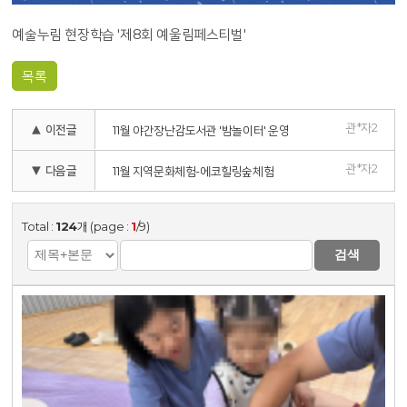
예술누림 현장학습 '제8회 예울림페스티벌'
목록
관*자2
▲ 이전글
11월 야간장난감도서관 '밤놀이터' 운영
관*자2
▼ 다음글
11월 지역문화체험-에코힐링숲체험
Total :
124
개 (page :
1
/9)
검색