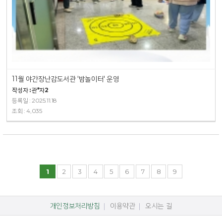
11월 야간장난감도서관 '밤놀이터' 운영
작성자 : 관*자2
등록일 : 2025.11.18
조회 : 4,035
1
2
3
4
5
6
7
8
9
개인정보처리방침
이용약관
오시는 길