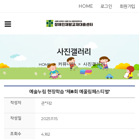
HOME
로그인
회원가입
사진갤러리
커뮤니티
사진갤러리
HOME
예술누림 현장학습 '제8회 예울림페스티벌'
작성자
관*자2
작성일
2025.11.15.
조회수
4,162