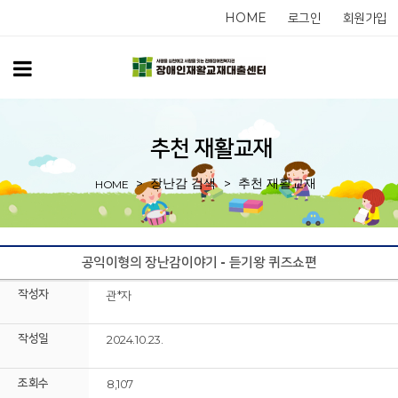
HOME
로그인
회원가입
추천 재활교재
장난감 검색
추천 재활교재
HOME
공익이형의 장난감이야기 - 듣기왕 퀴즈쇼편
작성자
관*자
작성일
2024.10.23.
조회수
8,107