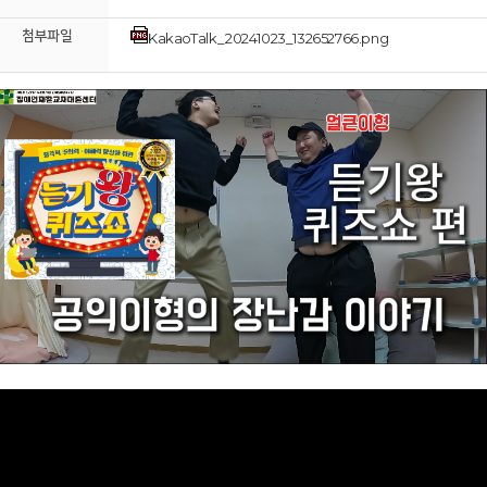
첨부파일
KakaoTalk_20241023_132652766.png