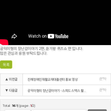
공익이형의 장난감이야기 2편, 듣기왕 퀴즈쇼 편 입니다.
많은 관심과 응원 부탁드립니다.
목록
관*자
▲ 이전글
진해장애인재활교재대출센터 홍보 영상
관*자
▼ 다음글
공익이형의 장난감이야기 - 스피드 스택스 활용편
Total :
16
개 (page :
1
/2)