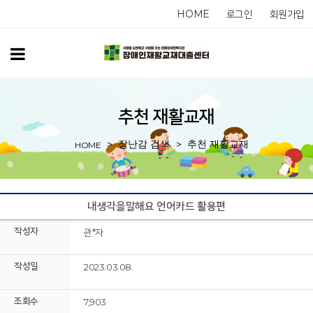
HOME
로그인
회원가입
추천 재활교재
장난감 검색
추천 재활교재
HOME
내생각을말해요 언어카드 활용편
작성자
관*자
작성일
2023.03.08.
조회수
7,903