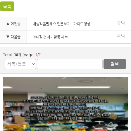
목록
관*자
▲ 이전글
내생각을말해요 질문하기 - 가이드영상
관*자
▼ 다음글
아이짐 건너기활동 세트
Total :
16
개 (page :
1
/2)
검색